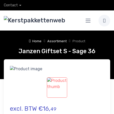
Contact
Home
Assortiment
Product
Janzen Giftset S - Sage 36
excl. BTW €16,
49