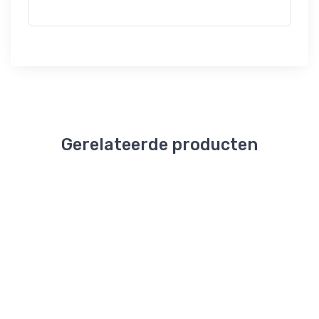
Gerelateerde producten
Jaarrond
Jaarrond
Jaarrond
Jaarrond
Gifts
Gifts
Gifts
Gifts
Plaid
Alcoholvrije
Janzen
Huwelijk
Ribbel
Beleving -
Giftset S
Geschen
Recycled
Pierre Zero
-
€49,
Merlot
Gracious
20
€16,
20
€13,
€23,
95
10