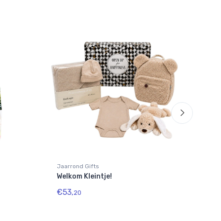
Jaarrond Gifts
Jaar
Welkom Kleintje!
Plai
€53,
€16
20