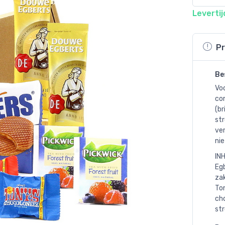
Levertij
Pr
Be
Voo
com
(b
str
ve
nie
IN
Eg
zak
Ton
ch
st