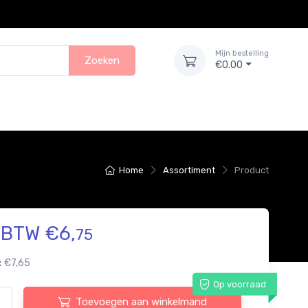
Mijn bestelling
Zoeken
€0.00
Home
Assortiment
Product
. BTW €6,
75
:
€7,65
Op voorraad
Toevoegen aan winkelmand