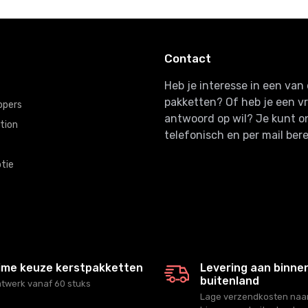
Contact
Heb je interesse in een va
pakketten? Of heb je een v
ppers
antwoord op wil? Je kunt o
tion
telefonisch en per mail bere
tie
ime keuze kerstpakketten
Levering aan binne
buitenland
twerk vanaf 60 stuks
Lage verzendkosten naar