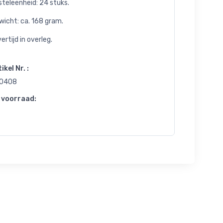
teleenheid: 24 stuks.
wicht: ca. 168 gram.
ertijd in overleg.
ikel Nr. :
0408
 voorraad: