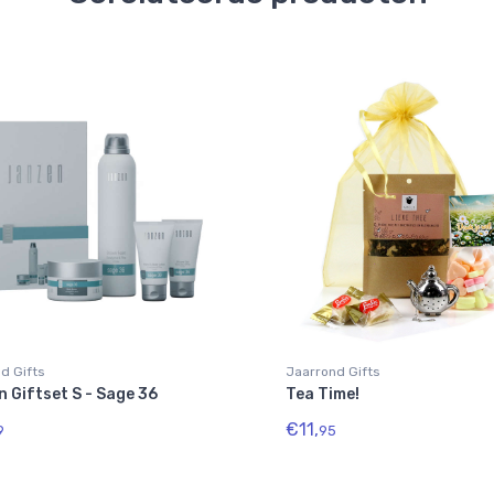
d Gifts
Jaarrond Gifts
 Giftset S - Sage 36
Tea Time!
€11,
9
95