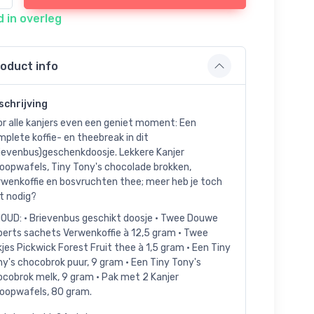
d in overleg
oduct info
schrijving
r alle kanjers even een geniet moment: Een
plete koffie- en theebreak in dit
rievenbus)geschenkdoosje. Lekkere Kanjer
oopwafels, Tiny Tony's chocolade brokken,
rwenkoffie en bosvruchten thee; meer heb je toch
t nodig?
HOUD: • Brievenbus geschikt doosje • Twee Douwe
berts sachets Verwenkoffie à 12,5 gram • Twee
jes Pickwick Forest Fruit thee à 1,5 gram • Een Tiny
y's chocobrok puur, 9 gram • Een Tiny Tony's
ocobrok melk, 9 gram • Pak met 2 Kanjer
roopwafels, 80 gram.