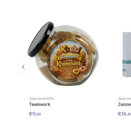
Jaarrond Gifts
Jaarron
Teamwork
Janzen
€9,
€16,
00
4