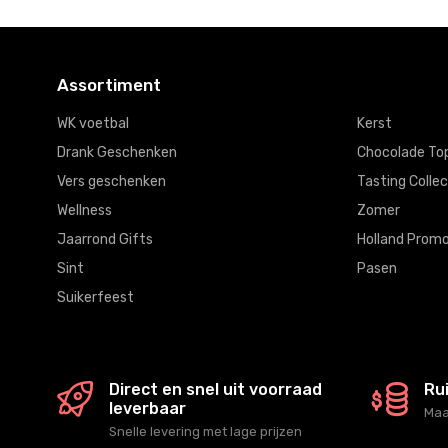
Assortiment
WK voetbal
Kerst
Drank Geschenken
Chocolade To
Vers geschenken
Tasting Collec
Wellness
Zomer
Jaarrond Gifts
Holland Promo
Sint
Pasen
Suikerfeest
Direct en snel uit voorraad
Ru
leverbaar
Maa
Snelle levering met lage prijzen