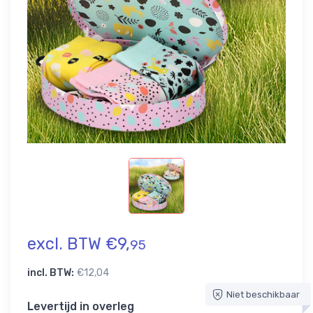
excl. BTW €9,
95
incl. BTW:
€12,04
Niet beschikbaar
Levertijd in overleg