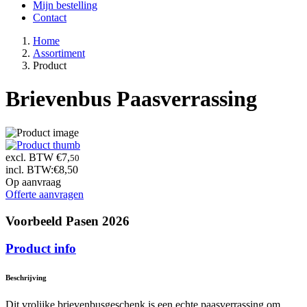
Mijn bestelling
Contact
Home
Assortiment
Product
Brievenbus Paasverrassing
excl. BTW €7,
50
incl. BTW:
€8,50
Op aanvraag
Offerte aanvragen
Voorbeeld Pasen 2026
Product info
Beschrijving
Dit vrolijke brievenbusgeschenk is een echte paasverrassing om