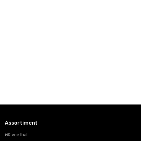
Jaarrond
Jaarrond
Jaarrond
Gifts
Gifts
Gifts
Jaarrond Gifts
Zalm
Flower
Janzen
Alcoholvrije
Gift
Vibes
Giftset
Verwennerij
XXL
M -
€18,
- Pierre
95
Gracious
€55,
Zero
00
Chardonnay
€28,
89
€13,
95
Assortiment
WK voetbal