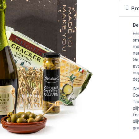
Pr
Be
Een
sma
mo
naa
Gew
av
no
deg
INH
Coc
Tav
oli
kno
oli
gr