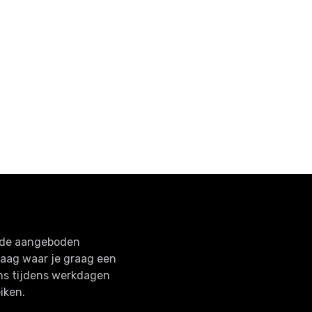
j
& Print
Xmas
Kerst
€80,
€35,
€42,
00
95
50
n de aangeboden
raag waar je graag een
ns tijdens werkdagen
iken.