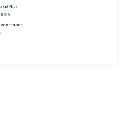
ikel Nr. :
0026
 voorraad:
e
Kerst
Kerst
Kerst
Snack
Celebrate
Comfortabele