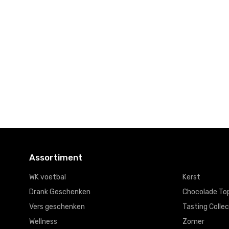
Kerst
Kerst
Kerst
Sterke
It's
Volle Trolle
Merken
beginning to
€125,
look...
00
€50,
00
€20,
00
Assortiment
WK voetbal
Kerst
Drank Geschenken
Chocolade To
Vers geschenken
Tasting Collec
Wellness
Zomer