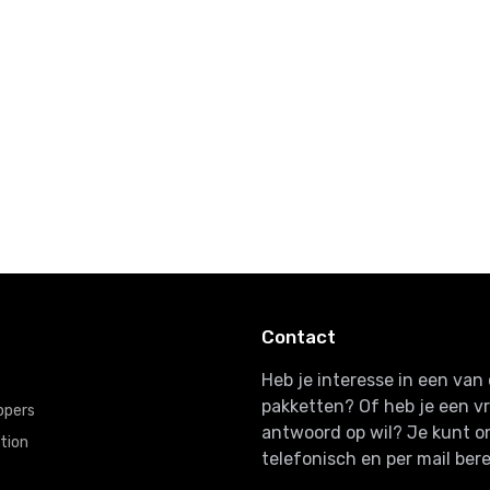
voor
Prestige
Verwenneri
Jou
€41,
€30,
50
00
€25,
00
Kerst
y
Grazie Mille
€55,
00
Contact
Heb je interesse in een va
pakketten? Of heb je een v
ppers
antwoord op wil? Je kunt o
tion
telefonisch en per mail bere