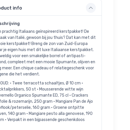
oduct info
schrijving
 prachtig Italiaans geïnspireerd kerstpakket! De
ak van Italië, gewoon bij jou thuis? Dat kan met dit
oie kerstpakket! Breng de zon van Zuid-Europa
r je eigen huis met dit luxe Italiaanse kerstpakket.
eldig voor een smakelijke borrel of antipasti-
ond, compleet met een mooie Spumante, olijven en
g meer. Een chique cadeau of relatiegeschenk voor
ene die het verdient.
OUD: • Twee terracotta schaaltjes, Ø 10 cm •
ktailprikkers, 50 st • Mousserende witte wijn
ernello Organico Spumante ED, 75 cl • Crackers
jfolie & rozemarijn, 250 gram • Mangiare Pan de Ajo
flook/peterselie, 160 gram • Groene ontpitte
jven, 140 gram • Mangiare pesto alla genovese, 190
am • Verpakt in een bijpassende geschenkdoos