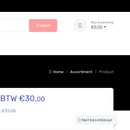
Mijn bestelling
Zoeken
€0.00
Home
Assortiment
Product
. BTW €30,
00
:
€35,06
Niet beschikbaar