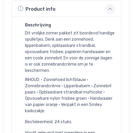
Product info
Beschrijving
Dit vrolijke zomer pakket zit boordevol handige
spulletjes. Denk aan een zonnehoed,
lippenbalsem, opblaasbare strandbal,
opvouwbare frisbee, papieren handwaaier en
een coole zonnebril. En voor de zonnige dagen
is er ook zonnebrandcrème om je te
beschermen.
INHOUD: • Zonnehoed lichtblauw •
Zonnebrandcrème • Lippenbalsem • Zonnebril
paars • Opblaasbare strandbal multicolor •
Opvouwbare nylon frisbee groen • Handwaaier
van papier oranje • Verpakt in een Smiley
kadozakje.
Besteleenheid: 24 stuks.
Wordt geleverd met meerdere in een