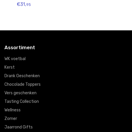
€31,
€1
95
Assortiment
WK voetbal
Kerst
Drank Geschenken
Chocolade Toppers
Vers geschenken
Tasting Collection
Wellness
Zomer
Jaarrond Gifts