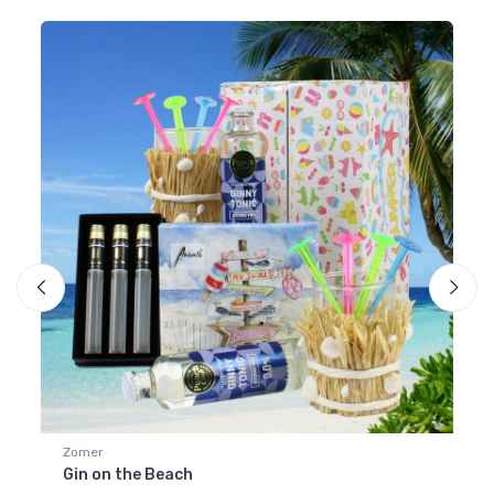
Zomer
Zo
Gin on the Beach
Bi