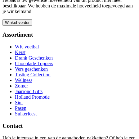
Helaas is uw gewenste hoeveelheid van dit product niet meer
beschikbaar. We hebben de maximale hoeveelheid toegevoegd aan
je winkelmand
Winkel verder
Assortiment
WK voetbal
Kerst
Drank Geschenken
Chocolade Toppers
Vers geschenken
Tasting Collection
Wellness
Zomer
Jaarrond Gifts
Holland Promotie
Sint
Pasen
Suikerfeest
Contact
Heb je interesse in een van de aangeboden pakketten? Of heb je een